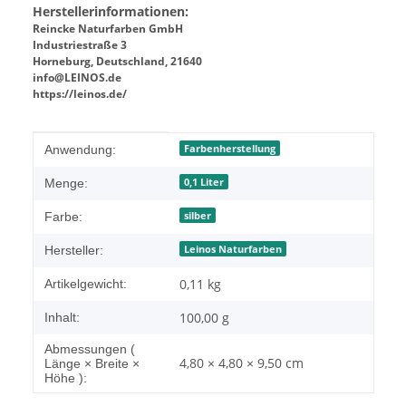
Herstellerinformationen:
Reincke Naturfarben GmbH
Industriestraße 3
Horneburg, Deutschland, 21640
info@LEINOS.de
https://leinos.de/
Produkteigenschaft
Wert
Farbenherstellung
Anwendung:
0,1 Liter
Menge:
silber
Farbe:
Leinos Naturfarben
Hersteller:
0,11
kg
Artikelgewicht:
100,00 g
Inhalt:
Abmessungen (
4,80 × 4,80 × 9,50 cm
Länge × Breite ×
Höhe ):