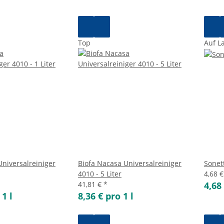
Top
Auf L
Universalreiniger
Biofa Nacasa Universalreiniger
Sonett
4010 - 5 Liter
4,68 
41,81 €
*
4,68 
 1 l
8,36 € pro 1 l