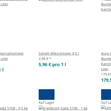
versalreiniger
Sonett Allesreiniger 0,5 l
Auro 
 Liter
2,98 €
*
Bunde
5,96 € pro 1 l
Kanzl
 l
Liter
179,5
179,
Auf Lager
Auf L