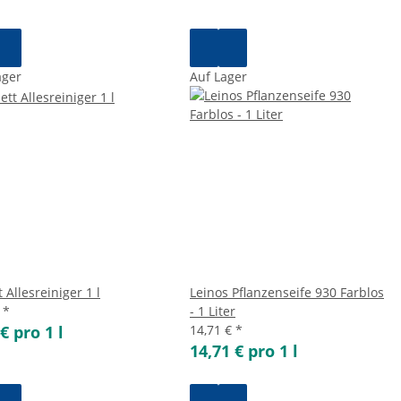
ager
Auf Lager
 Allesreiniger 1 l
Leinos Pflanzenseife 930 Farblos
€
*
- 1 Liter
€ pro 1 l
14,71 €
*
14,71 € pro 1 l