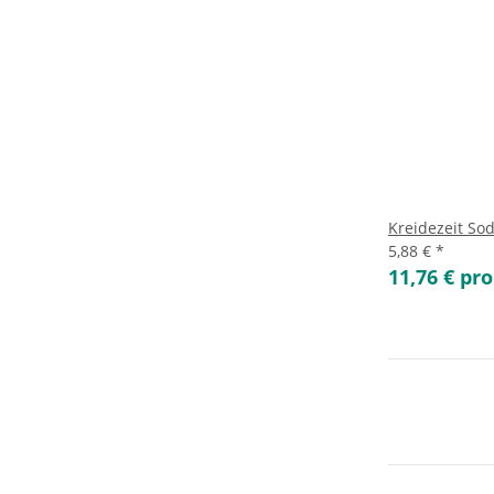
Kreidezeit Sod
5,88 €
*
11,76 € pro