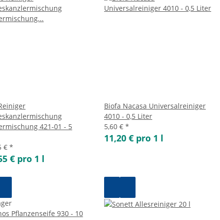
Reiniger
Biofa Nacasa Universalreiniger
skanzlermischung
4010 - 0,5 Liter
ermischung 421-01 - 5
5,60 €
*
11,20 € pro 1 l
5 €
*
55 € pro 1 l
ager