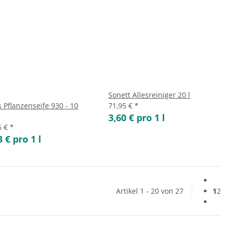
Sonett Allesreiniger 20 l
 Pflanzenseife 930 - 10
71,95 €
*
3,60 € pro 1 l
6 €
*
3 € pro 1 l
Artikel 1 - 20 von 27
1
2