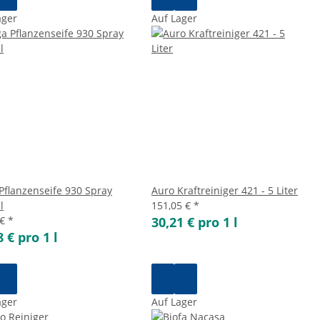
ager
Auf Lager
Pflanzenseife 930 Spray
Auro Kraftreiniger 421 - 5 Liter
l
151,05 €
*
 €
*
30,21 € pro 1 l
8 € pro 1 l
ager
Auf Lager