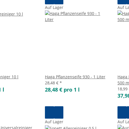
Auf Lager
Auf L
niger 10 l
Haga Pflanzenseife 930 - 1 Liter
Haga 
28,48 €
*
500 m
 l
28,48 € pro 1 l
18,99
37,9
Auf Lager
Auf L