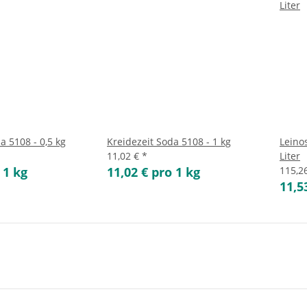
a 5108 - 0,5 kg
Kreidezeit Soda 5108 - 1 kg
Leinos
11,02 €
*
Liter
 1 kg
11,02 € pro 1 kg
115,2
11,5