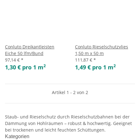
Conluto Dreikantleisten
Conluto Rieselschutzvlies
Eiche 50 lfm/Bund
1,50 m x 50 m
97,14 €
*
111,87 €
*
2
2
1,30 € pro 1 m
1,49 € pro 1 m
Artikel 1 - 2 von 2
Staub- und Rieselschutz durch Rieselschutzbahnen bei der
Dämmung von Hohlräumen – robust & hochwertig. Geeignet
bei trockenen und leicht feuchten Schüttungen.
Kategorien