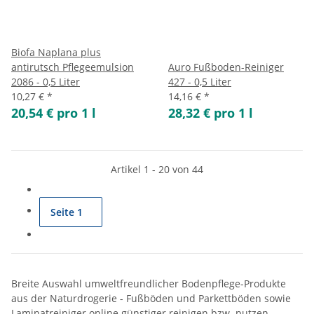
Biofa Naplana plus
antirutsch Pflegeemulsion
Auro Fußboden-Reiniger
2086 - 0,5 Liter
427 - 0,5 Liter
10,27 €
*
14,16 €
*
20,54 € pro 1 l
28,32 € pro 1 l
Artikel 1 - 20 von 44
Seite
1
Breite Auswahl umweltfreundlicher Bodenpflege-Produkte
aus der Naturdrogerie - Fußböden und Parkettböden sowie
Laminatreiniger online günstiger reinigen bzw. putzen.