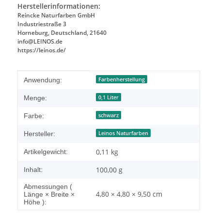
Herstellerinformationen:
Reincke Naturfarben GmbH
Industriestraße 3
Horneburg, Deutschland, 21640
info@LEINOS.de
https://leinos.de/
Produkteigenschaft
Wert
Farbenherstellung
Anwendung:
0,1 Liter
Menge:
schwarz
Farbe:
Leinos Naturfarben
Hersteller:
0,11
kg
Artikelgewicht:
100,00 g
Inhalt:
Abmessungen (
4,80 × 4,80 × 9,50 cm
Länge × Breite ×
Höhe ):