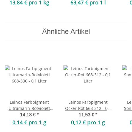
13,84 € pro 1 kg
63,47 € pro 1 l
Ähnliche Artikel
Leinos Farbpigment
Leinos Farbpigment
Le
Ultramarin-Rotviolett
Ocker-Rot 668-312 - 0,1
Son
668-336 - 0,1 Liter
Liter
14,18 €
*
11,53 €
*
0,14 € pro 1 g
0,12 € pro 1 g