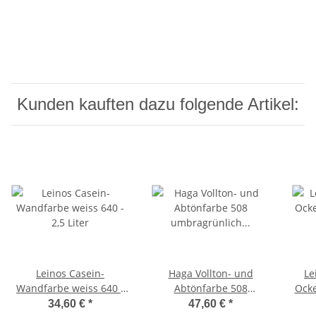
Kunden kauften dazu folgende Artikel:
Leinos Casein-
Haga Vollton- und
Le
Wandfarbe weiss 640 -
Abtönfarbe 508
Ocke
2,5 Liter
umbragrünlich 0,75 Liter
34,60 €
*
47,60 €
*