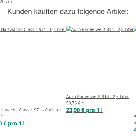
,20 cm
Kunden kauften dazu folgende Artikel:
Auro Paneelweiß 814 - 2,5 Liter
59,76 €
*
23,90 € pro 1 l
rtwachs Classic 971 - 0,4 Liter
A
€
*
0 € pro 1 l