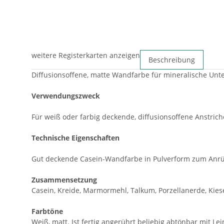
weitere Registerkarten anzeigen
Beschreibung
Diffusionsoffene, matte Wandfarbe für mineralische Unt
Verwendungszweck
Für weiß oder farbig deckende, diffusionsoffene Anstric
Technische Eigenschaften
Gut deckende Casein-Wandfarbe in Pulverform zum Anrü
Zusammensetzung
Casein, Kreide, Marmormehl, Talkum, Porzellanerde, Kies
Farbtöne
Weiß, matt. Ist fertig angerührt beliebig abtönbar mit
Lei