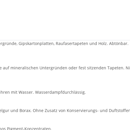
ergründe, Gipskartonplatten, Raufasertapeten und Holz. Abtönbar.
he auf mineralischen Untergründen oder fest sitzenden Tapeten. N
hren mit Wasser. Wasserdampfdurchlässig.
elgur und Borax. Ohne Zusatz von Konservierungs- und Duftstoffen
nos Pigment-Konzentraten
.