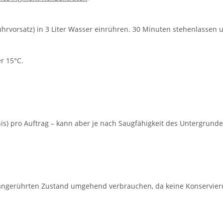
rvorsatz) in 3 Liter Wasser einrühren. 30 Minuten stehenlassen 
r 15°C.
ltnis) pro Auftrag – kann aber je nach Saugfähigkeit des Untergrund
 Im angerührten Zustand umgehend verbrauchen, da keine Konservier