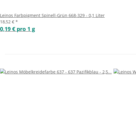
Leinos Farbpigment Spinell-Grün 668-329 - 0,1 Liter
18,52 €
*
0,19 € pro 1 g