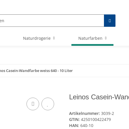
Naturdrogerie
Naturfarben
nos Casein-Wandfarbe weiss 640 - 10 Liter
Leinos Casein-Wand
Artikelnummer:
3039-2
GTIN:
4250100422479
HAN:
640-10