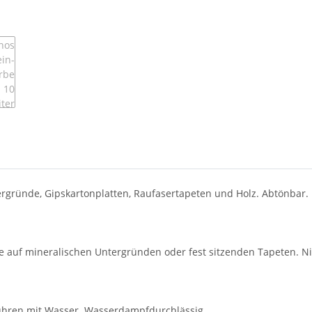
ergründe, Gipskartonplatten, Raufasertapeten und Holz. Abtönbar.
he auf mineralischen Untergründen oder fest sitzenden Tapeten. N
hren mit Wasser. Wasserdampfdurchlässig.