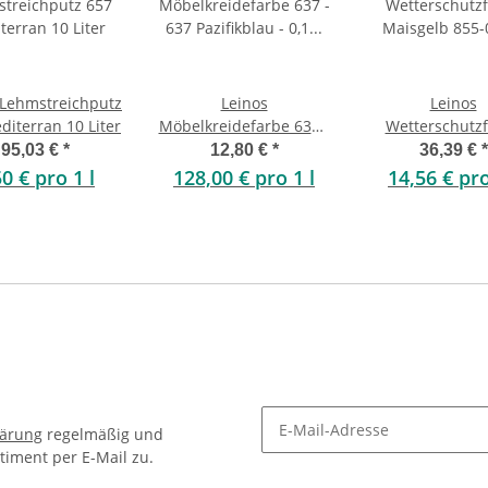
 Lehmstreichputz
Leinos
Leinos
diterran 10 Liter
Möbelkreidefarbe 637 -
Wetterschutz
637 Pazifikblau - 0,1
Maisgelb 855
95,03 €
*
12,80 €
*
36,39 €
*
Liter
lösemittelfrei 2,
50 € pro 1 l
128,00 € pro 1 l
14,56 € pro
lärung
regelmäßig und
timent per E-Mail zu.
Newsletter Abonnieren