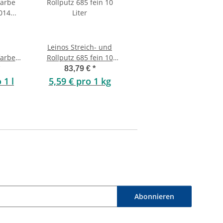
Leinos Streich- und
farbe
Rollputz 685 fein 10
-014
Liter
83,79 €
*
5 Liter
 1 l
5,59 € pro 1 kg
Abonnieren