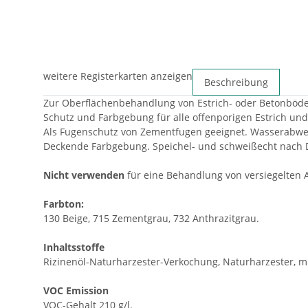
weitere Registerkarten anzeigen
Beschreibung
Zur Oberflächenbehandlung von Estrich- oder Betonböde
Schutz und Farbgebung für alle offenporigen Estrich un
Als Fugenschutz von Zementfugen geeignet. Wasserabwe
Deckende Farbgebung. Speichel- und schweißecht nach DI
Nicht verwenden
für eine Behandlung von versiegelten Al
Farbton:
130 Beige, 715 Zementgrau, 732 Anthrazitgrau.
Inhaltsstoffe
Rizinenöl-Naturharzester-Verkochung, Naturharzester, mine
VOC Emission
VOC-Gehalt 210 g/l.