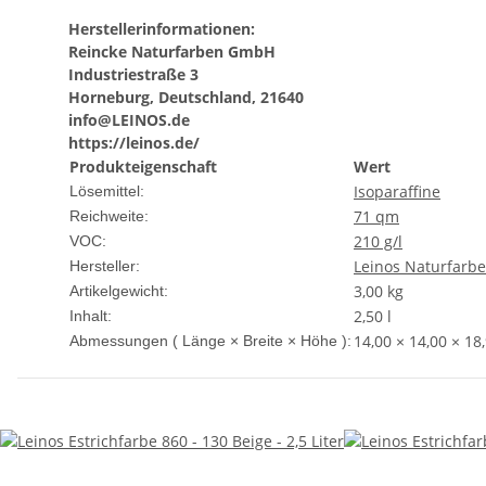
Herstellerinformationen:
Reincke Naturfarben GmbH
Industriestraße 3
Horneburg, Deutschland, 21640
info@LEINOS.de
https://leinos.de/
Produkteigenschaft
Wert
Isoparaffine
Lösemittel:
71 qm
Reichweite:
210 g/l
VOC:
Leinos Naturfarb
Hersteller:
3,00
kg
Artikelgewicht:
2,50 l
Inhalt:
14,00 × 14,00 × 18
Abmessungen ( Länge × Breite × Höhe ):