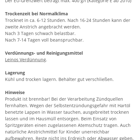
Der EU-Grenzwert beträgt max. 400 g/l (Kategorie E ab 2010)
Trockenzeit bei Normalklima
Trocknet in ca. 6-12 Stunden. Nach 16-24 Stunden kann der
zweite Anstrich angebracht werden.
Nach 3 Tagen schwach belastbar.
Nach 7-14 Tagen voll beanspruchbar.
Verdünnungs- und Reinigungsmittel
Leinos Verdünnung
.
Lagerung
Kühl und trocken lagern. Behälter gut verschließen.
Hinweise
Produkt ist brennbar! Bei der Verarbeitung Zündquellen
fernhalten. Wegen der Selbstentzündungsgefahr mit Hartöl
benetzte Lappen in Wasser tauchen, ausgebreitet trocknen
lassen und im Hausmüll entsorgen. Beim Einsatz von
Spritzgeräten einen zugelassenen Atemschutz tragen. Auch
natürliche Anstrichmittel für Kinder unerreichbar
aufbewahren. Reste nicht ins Erdreich oder Abwasser geben.