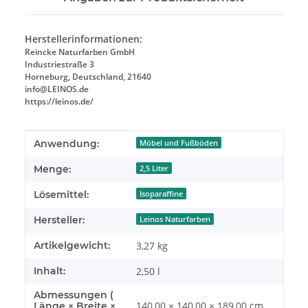
Herstellerinformationen:
Reincke Naturfarben GmbH
Industriestraße 3
Horneburg, Deutschland, 21640
info@LEINOS.de
https://leinos.de/
Produkteigenschaft
Wert
Anwendung:
Möbel und Fußböden
Menge:
2,5 Liter
Lösemittel:
Isoparaffine
Hersteller:
Leinos Naturfarben
Artikelgewicht:
3,27
kg
Inhalt:
2,50 l
Abmessungen (
140,00 × 140,00 × 189,00 cm
Länge × Breite ×