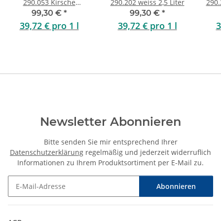
290.053 Kirsche
290.202 weiss 2,5 Liter
290.
Dunkelrot 2,5 Liter
99,30 €
*
99,30 €
*
39,72 € pro 1 l
39,72 € pro 1 l
3
Newsletter Abonnieren
Bitte senden Sie mir entsprechend Ihrer
Datenschutzerklärung
regelmäßig und jederzeit widerruflich
Informationen zu Ihrem Produktsortiment per E-Mail zu.
Abonnieren
Newsletter Abonnieren