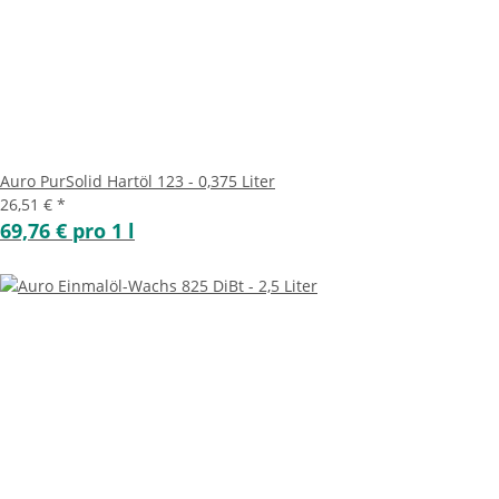
Auro PurSolid Hartöl 123 - 0,375 Liter
26,51 €
*
69,76 € pro 1 l