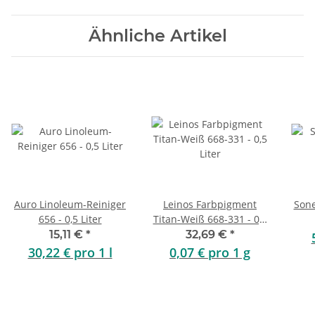
Ähnliche Artikel
Auro Linoleum-Reiniger
Leinos Farbpigment
Sone
656 - 0,5 Liter
Titan-Weiß 668-331 - 0,5
Liter
15,11 €
*
32,69 €
*
30,22 € pro 1 l
0,07 € pro 1 g