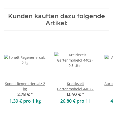
Kunden kauften dazu folgende
Artikel:
Sonett Regeneriersalz 2
Kreidezeit
Auro
kg
Gartenmöbelöl 4402 -
0,5 Liter
2,78 €
*
13,40 €
*
1,39 € pro 1 kg
26,80 € pro 1 l
4