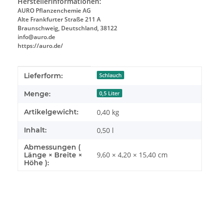
Herstellerinformationen:
AURO Pflanzenchemie AG
Alte Frankfurter Straße 211 A
Braunschweig, Deutschland, 38122
info@auro.de
https://auro.de/
Produkteigenschaft
Wert
Lieferform:
Schlauch
Menge:
0,5 Liter
Artikelgewicht:
0,40
kg
Inhalt:
0,50 l
Abmessungen (
9,60 × 4,20 × 15,40 cm
Länge × Breite ×
Höhe ):