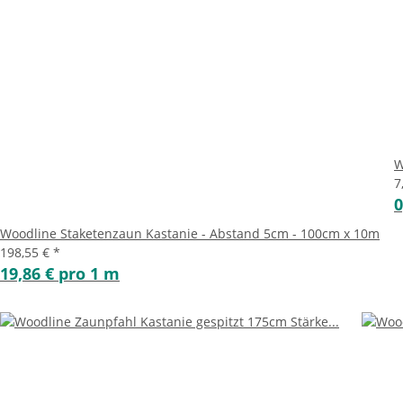
W
7
0
Woodline Staketenzaun Kastanie - Abstand 5cm - 100cm x 10m
198,55 €
*
19,86 € pro 1 m