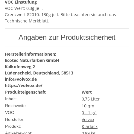
VOC Einstufung
VOC Wert: 0,3g je l.
Grenzwert 82010: 130g je l. Bitte beachten sie auch das
Technische Merkblatt
.
Angaben zur Produktsicherheit
Herstellerinformationen:
Ecotec Naturfarben GmbH
Kalkofenweg 2
Lüdenscheid, Deutschland, 58513
info@volvox.de
https://volvox.de/
Produkteigenschaft
Wert
0,75 Liter
Inhalt:
10 qm
Reichweite:
0 - 1 g/l
VOC:
Volvox
Hersteller:
Klarlack
Produkt:
0,89
kg
Artikelgewicht: