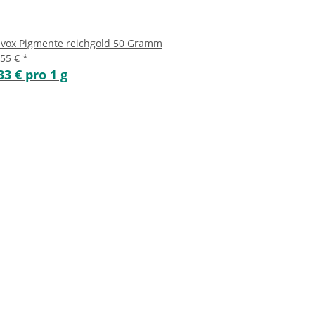
lvox Pigmente reichgold 50 Gramm
,55 €
*
33 € pro 1 g