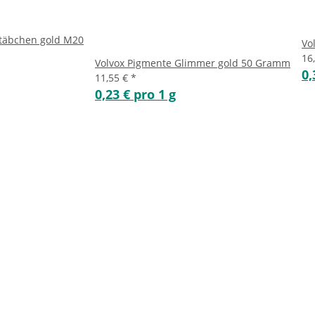
stäbchen gold M20
Vo
16
Volvox Pigmente Glimmer gold 50 Gramm
0,
11,55 €
*
0,23 € pro 1 g