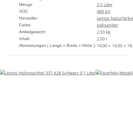
2,5 Liter
Menge:
480 g/l
VOC:
Leinos Naturfarb
Hersteller:
palisander
Farbe:
2,93
kg
Artikelgewicht:
2,50 l
Inhalt:
14,00 × 14,00 × 18
Abmessungen ( Länge × Breite × Höhe ):