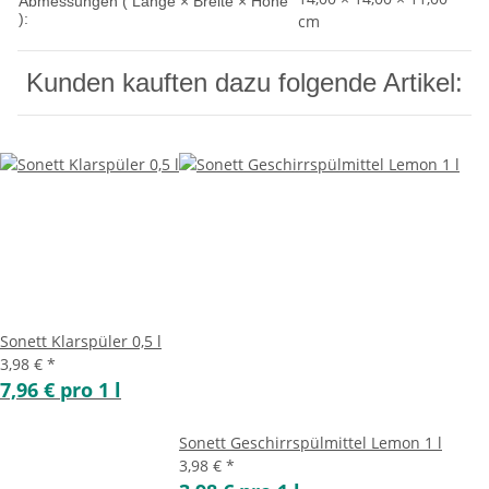
Abmessungen ( Länge × Breite × Höhe
):
cm
Kunden kauften dazu folgende Artikel:
Sonett Klarspüler 0,5 l
3,98 €
*
7,96 € pro 1 l
Sonett Geschirrspülmittel Lemon 1 l
3,98 €
*