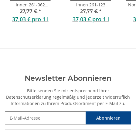
innen 261-062
innen 261-123
Nord
Nussbaum 0,75 Liter
Friesenblau 0,75 Liter
27,77 €
*
27,77 €
*
37,03 € pro 1 l
37,03 € pro 1 l
3
Newsletter Abonnieren
Bitte senden Sie mir entsprechend Ihrer
Datenschutzerklärung
regelmäßig und jederzeit widerruflich
Informationen zu Ihrem Produktsortiment per E-Mail zu.
Abonnieren
Newsletter Abonnieren