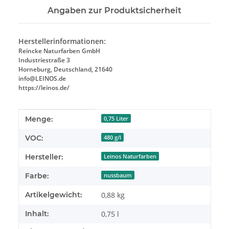
Angaben zur Produktsicherheit
Herstellerinformationen:
Reincke Naturfarben GmbH
Industriestraße 3
Horneburg, Deutschland, 21640
info@LEINOS.de
https://leinos.de/
Produkteigenschaft
Wert
Menge:
0,75 Liter
VOC:
480 g/l
Hersteller:
Leinos Naturfarben
Farbe:
nussbaum
Artikelgewicht:
0,88
kg
Inhalt:
0,75 l