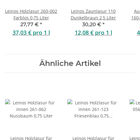
Leinos Holzlasur 260-002
Leinos Zaunlasur 110
Au
Farblos 0,75 Liter
Dunkelbraun 2,5 Liter
160-
27,77 €
*
30,20 €
*
37,03 € pro 1 l
12,08 € pro 1 l
4
Ähnliche Artikel
Leinos Holzlasur für
Leinos Holzlasur für
Lein