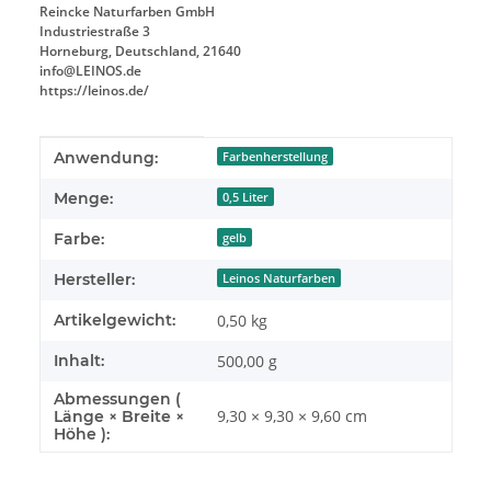
Reincke Naturfarben GmbH
Industriestraße 3
Horneburg, Deutschland, 21640
info@LEINOS.de
https://leinos.de/
Produkteigenschaft
Wert
Anwendung:
Farbenherstellung
Menge:
0,5 Liter
Farbe:
gelb
Hersteller:
Leinos Naturfarben
Artikelgewicht:
0,50
kg
Inhalt:
500,00 g
Abmessungen (
9,30 × 9,30 × 9,60 cm
Länge × Breite ×
Höhe ):