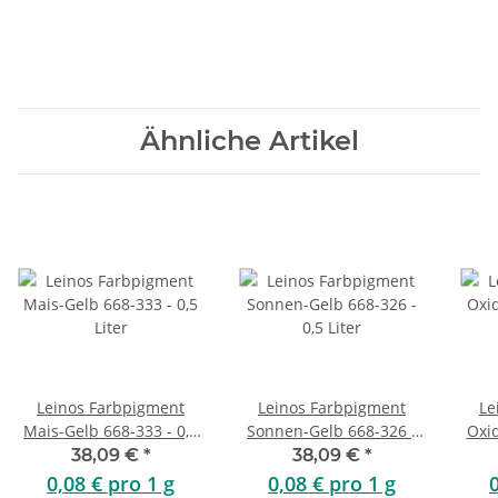
Ähnliche Artikel
Leinos Farbpigment
Leinos Farbpigment
Le
Mais-Gelb 668-333 - 0,5
Sonnen-Gelb 668-326 -
Oxid
Liter
0,5 Liter
38,09 €
*
38,09 €
*
0,08 € pro 1 g
0,08 € pro 1 g