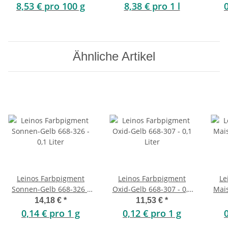
8,53 € pro 100 g
8,38 € pro 1 l
Ähnliche Artikel
Leinos Farbpigment
Leinos Farbpigment
Le
Sonnen-Gelb 668-326 -
Oxid-Gelb 668-307 - 0,1
Mais
0,1 Liter
Liter
14,18 €
*
11,53 €
*
0,14 € pro 1 g
0,12 € pro 1 g