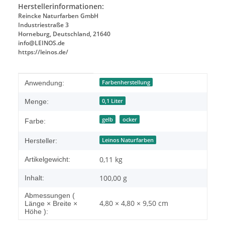
Herstellerinformationen:
Reincke Naturfarben GmbH
Industriestraße 3
Horneburg, Deutschland, 21640
info@LEINOS.de
https://leinos.de/
Produkteigenschaft
Wert
Farbenherstellung
Anwendung:
0,1 Liter
Menge:
gelb
ocker
Farbe:
Leinos Naturfarben
Hersteller:
0,11
kg
Artikelgewicht:
100,00 g
Inhalt:
Abmessungen (
4,80 × 4,80 × 9,50 cm
Länge × Breite ×
Höhe ):