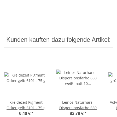
Kunden kauften dazu folgende Artikel:
Kreidezeit Pigment
Leinos Naturharz-
Vol
Ocker gelb 6101 - 75 g
Dispersionsfarbe 660
weiß matt 10 Liter
6,40 €
*
83,79 €
*