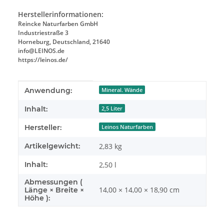
Herstellerinformationen:
Reincke Naturfarben GmbH
Industriestraße 3
Horneburg, Deutschland, 21640
info@LEINOS.de
https://leinos.de/
Produkteigenschaft
Wert
Anwendung:
Mineral. Wände
Inhalt:
2,5 Liter
Hersteller:
Leinos Naturfarben
Artikelgewicht:
2,83
kg
Inhalt:
2,50 l
Abmessungen (
14,00 × 14,00 × 18,90 cm
Länge × Breite ×
Höhe ):