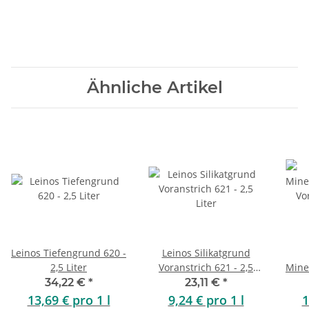
Ähnliche Artikel
Leinos Tiefengrund 620 -
Leinos Silikatgrund
2,5 Liter
Voranstrich 621 - 2,5
Mine
Liter
Vo
34,22 €
*
23,11 €
*
13,69 € pro 1 l
9,24 € pro 1 l
1