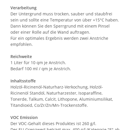
Verarbeitung
Der Untergrund muss trocken, sauber und staubfrei
sein und sollte eine Temperatur von über +15°C haben.
Dann können Sie den Sperrgrund mit einem Pinsel
oder einer Rolle auf die Wand auftragen.
Für ein optimales Ergebnis werden zwei Anstriche
empfohlen.
Reichweite
1 Liter für 10 qm je Anstrich.
Bedarf 100 ml / qm je Anstrich.
Inhaltsstoffe
Holzöl-Ricinenöl-Naturharz-Verkochung, Holzöl-
Ricinenöl Standöl, Naturharzester, Isoparaffine,
Tonerde, Talkum, Calcit, Lithopone, Aluminiumsilikat,
Titandioxid, Co/Zr/Zn/Mn-Trockenstoffe.
VOC Emission
Der VOC-Gehalt dieses Produktes ist 260 g/l.
Der EU-Grenzwert beträgt max. 400 g/l (Kategorie "E" ab