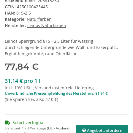
Artikelnummer:
205815250
GTIN:
4250100423445
HAN:
815-2.5
Kategorie:
Naturfarben
Hersteller:
Leinos Naturfarben
Leinos Sperrgrund 815 - 2,5 Liter für wässrig
durchschlagende Untergründe wie Woll- und Faserputz..
Ergibt feingekörnte, raue Oberfläche.
77,84 €
31,14 € pro 1 l
inkl. 19% USt. ,
Versandkostenfreie Lieferung
Unverbindliche Preisempfehlung des Herstellers
:
81,94 €
(Sie sparen
5%
, also
4,10 €
)
Sofort verfügbar
Lieferzeit:
1 - 3 Werktage
(DE - Ausland
Angebot anfordern