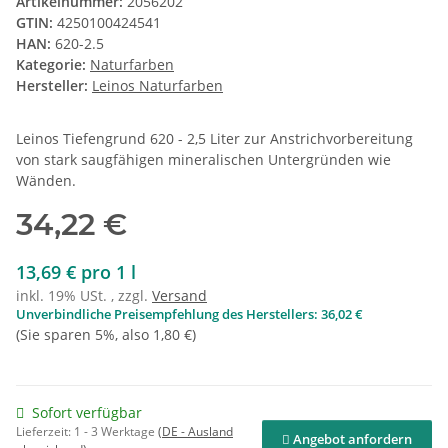
Artikelnummer:
2056202
GTIN:
4250100424541
HAN:
620-2.5
Kategorie:
Naturfarben
Hersteller:
Leinos Naturfarben
Leinos Tiefengrund 620 - 2,5 Liter zur Anstrichvorbereitung
von stark saugfähigen mineralischen Untergründen wie
Wänden.
34,22 €
13,69 € pro 1 l
inkl. 19% USt. , zzgl.
Versand
Unverbindliche Preisempfehlung des Herstellers
:
36,02 €
(Sie sparen
5%
, also
1,80 €
)
Sofort verfügbar
Lieferzeit:
1 - 3 Werktage
(DE - Ausland
Angebot anfordern