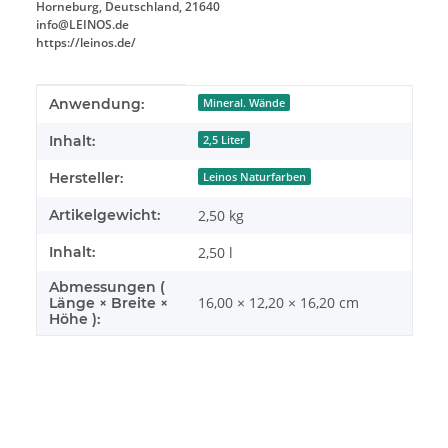
Horneburg, Deutschland, 21640
info@LEINOS.de
https://leinos.de/
Produkteigenschaft
Wert
Anwendung:
Mineral. Wände
Inhalt:
2,5 Liter
Hersteller:
Leinos Naturfarben
Artikelgewicht:
2,50
kg
Inhalt:
2,50 l
Abmessungen (
16,00 × 12,20 × 16,20 cm
Länge × Breite ×
Höhe ):