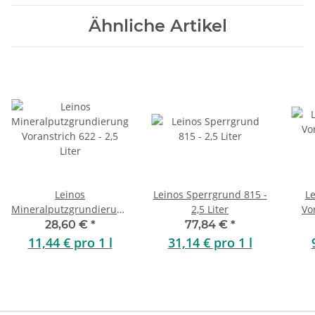
Ähnliche Artikel
Leinos
Leinos Sperrgrund 815 -
Le
Mineralputzgrundierung
2,5 Liter
Vo
Voranstrich 622 - 2,5
28,60 €
*
77,84 €
*
Liter
11,44 € pro 1 l
31,14 € pro 1 l