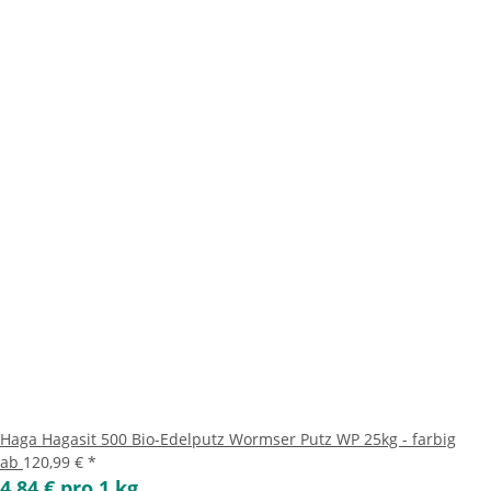
Haga Hagasit 500 Bio-Edelputz Wormser Putz WP 25kg - farbig
ab
120,99 €
*
4,84 € pro 1 kg