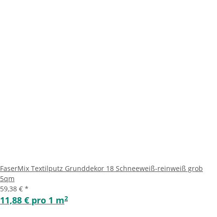
FaserMix Textilputz Grunddekor 18 Schneeweiß-reinweiß grob
5qm
59,38 €
*
2
11,88 € pro 1 m