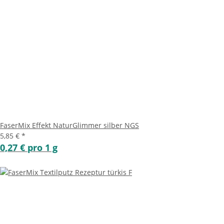
FaserMix Effekt NaturGlimmer silber NGS
5,85 €
*
0,27 € pro 1 g