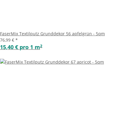
FaserMix Textilputz Grunddekor 56 apfelgrün - 5qm
76,99 €
*
2
15,40 € pro 1 m