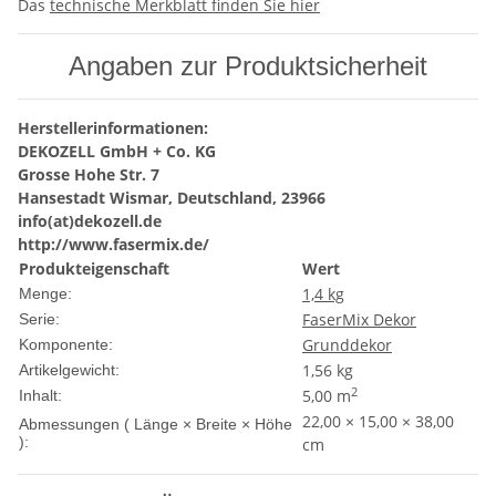
Das
technische Merkblatt finden Sie hier
Angaben zur Produktsicherheit
Herstellerinformationen:
DEKOZELL GmbH + Co. KG
Grosse Hohe Str. 7
Hansestadt Wismar, Deutschland, 23966
info(at)dekozell.de
http://www.fasermix.de/
Produkteigenschaft
Wert
1,4 kg
Menge:
FaserMix Dekor
Serie:
Grunddekor
Komponente:
1,56
kg
Artikelgewicht:
2
5,00 m
Inhalt:
22,00 × 15,00 × 38,00
Abmessungen ( Länge × Breite × Höhe
):
cm