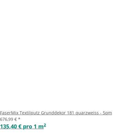
FaserMix Textilputz Grunddekor 181 quarzweiss - 5qm
676,99 €
*
2
135,40 € pro 1 m