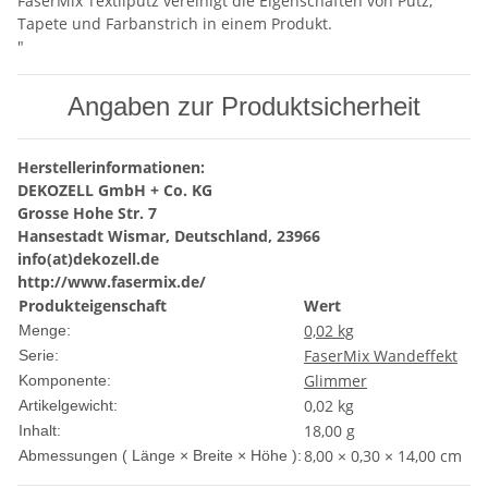
FaserMix Textilputz vereinigt die Eigenschaften von Putz,
Tapete und Farbanstrich in einem Produkt.
"
Angaben zur Produktsicherheit
Herstellerinformationen:
DEKOZELL GmbH + Co. KG
Grosse Hohe Str. 7
Hansestadt Wismar, Deutschland, 23966
info(at)dekozell.de
http://www.fasermix.de/
Produkteigenschaft
Wert
0,02 kg
Menge:
FaserMix Wandeffekt
Serie:
Glimmer
Komponente:
0,02
kg
Artikelgewicht:
18,00 g
Inhalt:
8,00 × 0,30 × 14,00 cm
Abmessungen ( Länge × Breite × Höhe ):