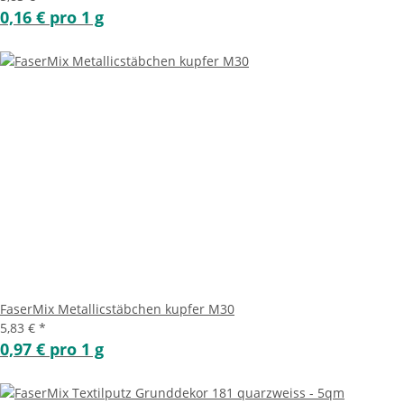
0,16 € pro 1 g
FaserMix Metallicstäbchen kupfer M30
5,83 €
*
0,97 € pro 1 g