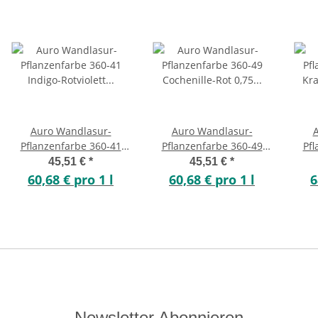
Auro Wandlasur-
Auro Wandlasur-
Pflanzenfarbe 360-41
Pflanzenfarbe 360-49
Pfl
Indigo-Rotviolett 0,75
Cochenille-Rot 0,75 Liter
Kr
45,51 €
*
45,51 €
*
Liter
60,68 € pro 1 l
60,68 € pro 1 l
6
Newsletter Abonnieren