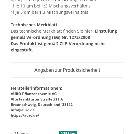
1l je 10 qm bei 1:3 Mischungsverhältnis
1l je 5 qm bei 1:3 Mischungsverhältnis
Technisches Merkblatt
Das
technische Merkblatt finden Sie hier
.
Einstufung
gemäß Verordnung (EG) Nr. 1272/2008
Das Produkt ist gemäß CLP-Verordnung nicht
eingestuft.
Angaben zur Produktsicherheit
Herstellerinformationen:
AURO Pflanzenchemie AG
Alte Frankfurter Straße 211 A
Braunschweig, Deutschland, 38122
info@auro.de
https://auro.de/
Produkteigenschaft
Wert
0,75 Liter
Menge: