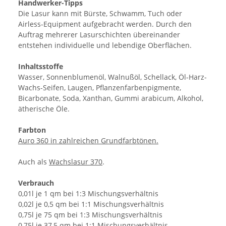
Handwerker-Tipps
Die Lasur kann mit Bürste, Schwamm, Tuch oder
Airless-Equipment aufgebracht werden. Durch den
Auftrag mehrerer Lasurschichten übereinander
entstehen individuelle und lebendige Oberflächen.
Inhaltsstoffe
Wasser, Sonnenblumenöl, Walnußöl, Schellack, Öl-Harz-
Wachs-Seifen, Laugen, Pflanzenfarbenpigmente,
Bicarbonate, Soda, Xanthan, Gummi arabicum, Alkohol,
ätherische Öle.
Farbton
Auro 360 in zahlreichen Grundfarbtönen.
Auch als
Wachslasur 370
.
Verbrauch
0,01l je 1 qm bei 1:3 Mischungsverhältnis
0,02l je 0,5 qm bei 1:1 Mischungsverhältnis
0,75l je 75 qm bei 1:3 Mischungsverhältnis
0,75l je 37,5 qm bei 1:1 Mischungsverhältnis