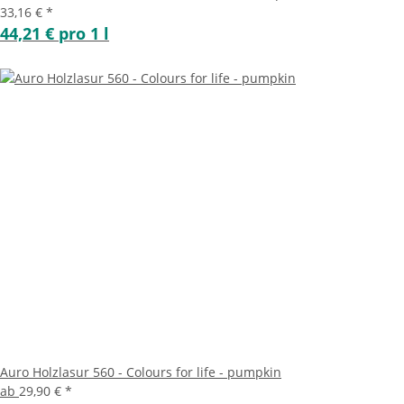
33,16 €
*
44,21 € pro 1 l
Auro Holzlasur 560 - Colours for life - pumpkin
ab
29,90 €
*