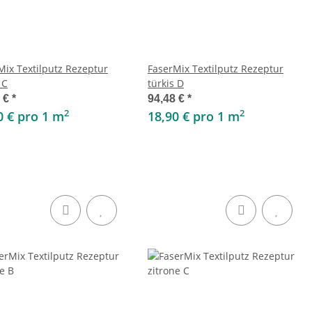
Mix Textilputz Rezeptur
FaserMix Textilputz Rezeptur
 C
türkis D
8 €
*
94,48 €
*
2
2
0 € pro 1 m
18,90 € pro 1 m