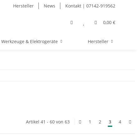
Hersteller
News
Kontakt | 07142-919562
0,00 €
Werkzeuge & Elektrogeräte
Hersteller
Artikel 41 - 60 von 63
1
2
3
4