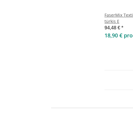
FaserMix Text
türkis E
94,48 €
*
18,90 € pr