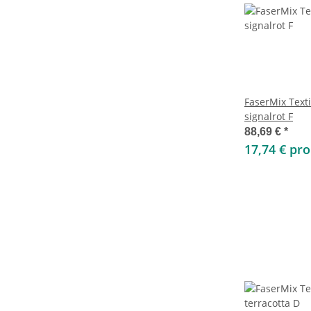
FaserMix Text
signalrot F
88,69 €
*
17,74 € pr