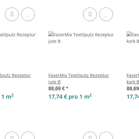
ilputz Rezeptur
FaserMix Textilputz Rezeptur
Faser
jute B
kork 
88,69 €
*
88,6
2
2
o 1 m
17,74 € pro 1 m
17,7