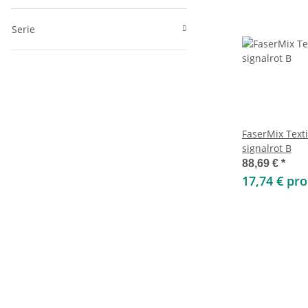
Serie
FaserMix Text
signalrot B
88,69 €
*
17,74 € pr