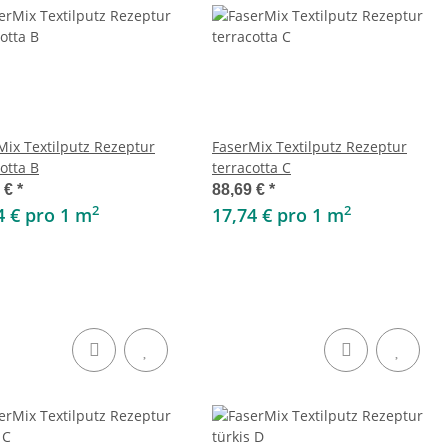
Mix Textilputz Rezeptur
FaserMix Textilputz Rezeptur
otta B
terracotta C
9 €
*
88,69 €
*
2
2
4 € pro 1 m
17,74 € pro 1 m