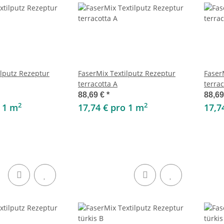
ilputz Rezeptur
FaserMix Textilputz Rezeptur
Faser
terracotta A
terrac
88,69 €
*
88,6
2
2
o 1 m
17,74 € pro 1 m
17,7