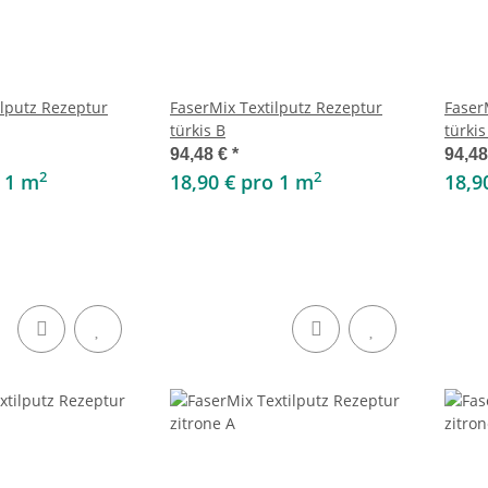
ilputz Rezeptur
FaserMix Textilputz Rezeptur
Faser
türkis B
türkis
94,48 €
*
94,4
2
2
o 1 m
18,90 € pro 1 m
18,9