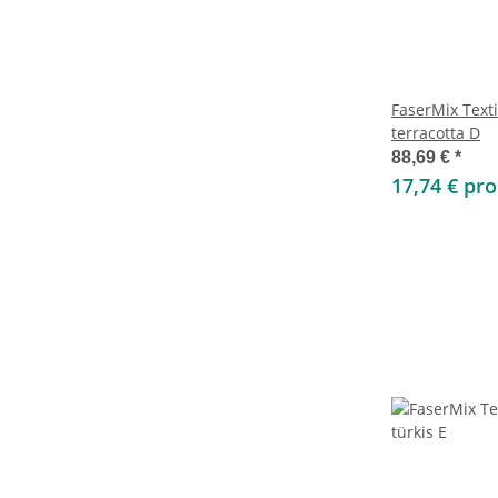
FaserMix Text
terracotta D
88,69 €
*
17,74 € pr