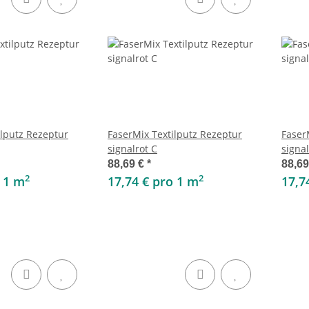
ilputz Rezeptur
FaserMix Textilputz Rezeptur
Faser
signalrot C
signal
88,69 €
*
88,6
2
2
o 1 m
17,74 € pro 1 m
17,7