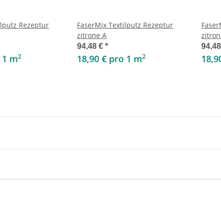
ilputz Rezeptur
FaserMix Textilputz Rezeptur
Faser
zitrone A
zitron
94,48 €
*
94,4
2
2
o 1 m
18,90 € pro 1 m
18,9