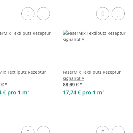
Mix Textilputz Rezeptur
FaserMix Textilputz Rezeptur
B
signalrot A
9 €
*
88,69 €
*
2
2
4 € pro 1 m
17,74 € pro 1 m