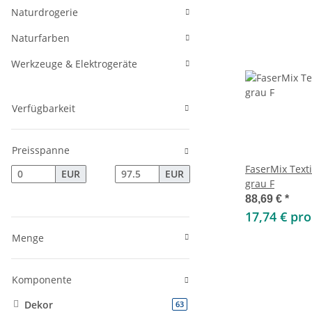
Naturdrogerie
Naturfarben
Werkzeuge & Elektrogeräte
Verfügbarkeit
Preisspanne
FaserMix Text
EUR
EUR
grau F
88,69 €
*
17,74 € pr
Menge
Komponente
Dekor
Artikel gefunden
63