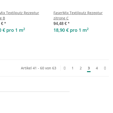
Mix Textilputz Rezeptur
FaserMix Textilputz Rezeptur
e B
zitrone C
8 €
*
94,48 €
*
2
2
0 € pro 1 m
18,90 € pro 1 m
Artikel 41 - 60 von 63
1
2
3
4