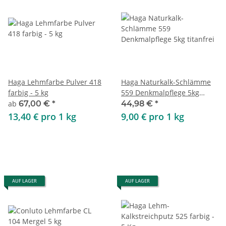
Haga Lehmfarbe Pulver 418
Haga Naturkalk-Schlämme
farbig - 5 kg
559 Denkmalpflege 5kg
titanfrei
ab
67,00 €
*
44,98 €
*
13,40 € pro 1 kg
9,00 € pro 1 kg
AUF LAGER
AUF LAGER