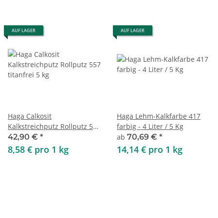
AUF LAGER
AUF LAGER
Haga Calkosit
Haga Lehm-Kalkfarbe 417
Kalkstreichputz Rollputz 557
farbig - 4 Liter / 5 Kg
titanfrei 5 kg
42,90 €
*
ab
70,69 €
*
8,58 € pro 1 kg
14,14 € pro 1 kg