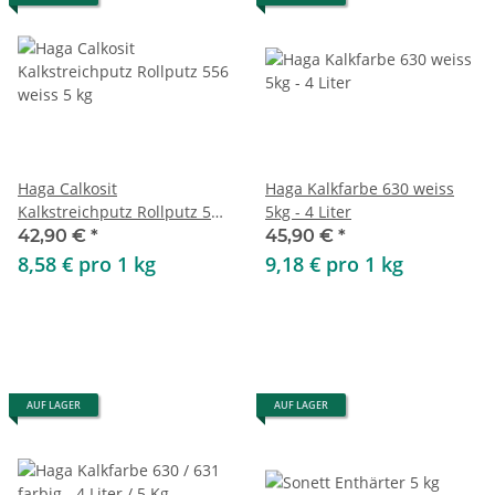
Haga Calkosit
Haga Kalkfarbe 630 weiss
Kalkstreichputz Rollputz 556
5kg - 4 Liter
weiss 5 kg
42,90 €
*
45,90 €
*
8,58 € pro 1 kg
9,18 € pro 1 kg
AUF LAGER
AUF LAGER