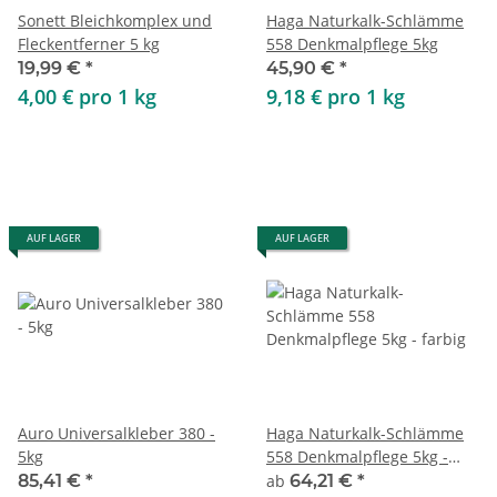
Sonett Bleichkomplex und
Haga Naturkalk-Schlämme
Fleckentferner 5 kg
558 Denkmalpflege 5kg
19,99 €
*
45,90 €
*
4,00 € pro 1 kg
9,18 € pro 1 kg
AUF LAGER
AUF LAGER
Auro Universalkleber 380 -
Haga Naturkalk-Schlämme
5kg
558 Denkmalpflege 5kg -
farbig
85,41 €
*
ab
64,21 €
*