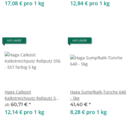
17,08 € pro 1 kg
12,84 € pro 1 kg
AUF LAGER
AUF LAGER
Haga Calkosit
Haga Sumpfkalk-Tünche 640
Kalkstreichputz Rollputz 556
- 5kg
- 557 farbig 5 kg
ab
60,71 €
*
41,40 €
*
12,14 € pro 1 kg
8,28 € pro 1 kg