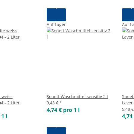
Auf Lager
Auf L
e weiss
Sonett Waschmittel sensitiv 2 l
Sonet
4 - 2 Liter
9,48 €
*
Lavend
4,74 € pro 1 l
9,48 
 1 l
4,74 