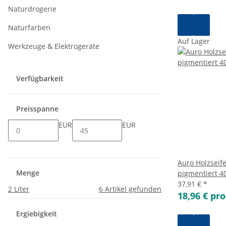
Naturdrogerie
Naturfarben
Auf Lager
Werkzeuge & Elektrogeräte
Verfügbarkeit
Preisspanne
EUR
EUR
Auro Holzseif
Menge
pigmentiert 40
37,91 €
*
2 Liter
6
Artikel gefunden
18,96 € pro
Ergiebigkeit