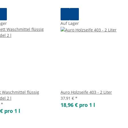
ager
Auf Lager
t Waschmittel flüssig
Auro Holzseife 403 - 2 Liter
el 2 l
37,91 €
*
€
*
18,96 € pro 1 l
€ pro 1 l