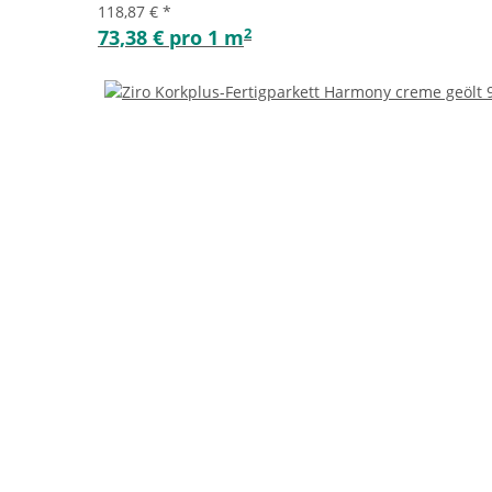
118,87 €
*
2
73,38 € pro 1 m