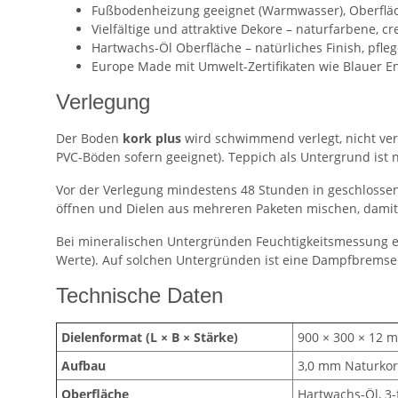
Fußbodenheizung geeignet (Warmwasser), Oberfläc
Vielfältige und attraktive Dekore – naturfarbene, c
Hartwachs-Öl Oberfläche – natürliches Finish, pfleg
Europe Made mit Umwelt-Zertifikaten wie Blauer Eng
Verlegung
Der Boden
kork plus
wird schwimmend verlegt, nicht verk
PVC-Böden sofern geeignet). Teppich als Untergrund ist 
Vor der Verlegung mindestens 48 Stunden in geschlossenen
öffnen und Dielen aus mehreren Paketen mischen, dami
Bei mineralischen Untergründen Feuchtigkeitsmessung e
Werte). Auf solchen Untergründen ist eine Dampfbremse 
Technische Daten
Dielenformat (L × B × Stärke)
900 × 300 × 12 
Aufbau
3,0 mm Naturkork
Oberfläche
Hartwachs-Öl, 3-