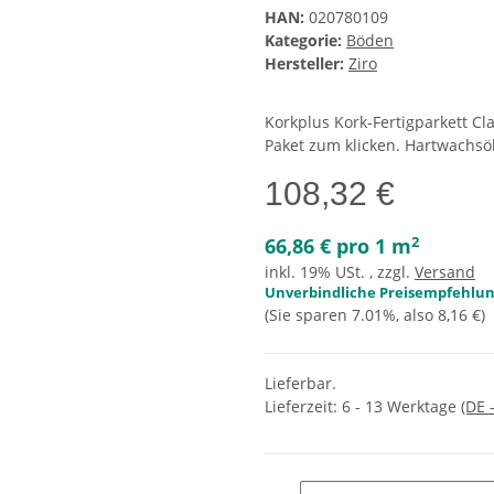
HAN:
020780109
Kategorie:
Böden
Hersteller:
Ziro
Korkplus Kork-Fertigparkett 
Paket zum klicken. Hartwachsö
108,32 €
2
66,86 € pro 1 m
inkl. 19% USt. , zzgl.
Versand
Unverbindliche Preisempfehlung
(Sie sparen
7.01%
, also
8,16 €
)
Lieferbar.
Lieferzeit:
6 - 13 Werktage
(DE 