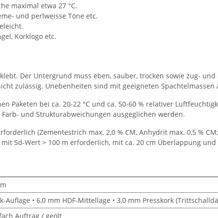
he maximal etwa 27 °C.
reme- und perlweisse Töne etc.
eleicht.
el, Korklogo etc.
lebt. Der Untergrund muss eben, sauber, trocken sowie zug- und druc
nicht zulässig. Unebenheiten sind mit geeigneten Spachtelmassen 
 Paketen bei ca. 20-22 °C und ca. 50-60 % relativer Luftfeuchtigke
t Farb- und Strukturabweichungen ausgeglichen werden.
rforderlich (Zementestrich max. 2,0 % CM, Anhydrit max. 0,5 % C
mit Sd-Wert > 100 m erforderlich, mit ca. 20 cm Überlappung und
mm
-Auflage • 6,0 mm HDF-Mittellage • 3,0 mm Presskork (Trittschal
fach Auftrag / geölt