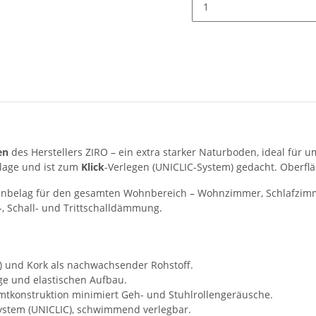
en
des Herstellers ZIRO – ein extra starker Naturboden, ideal fü
llage und ist zum
Klick
-Verlegen (UNICLIC-System) gedacht. Oberfl
enbelag für den gesamten Wohnbereich – Wohnzimmer, Schlafzimmer,
, Schall- und Trittschalldämmung.
%) und Kork als nachwachsender Rohstoff.
e und elastischen Aufbau.
mtkonstruktion minimiert Geh- und Stuhlrollengeräusche.
system (UNICLIC), schwimmend verlegbar.