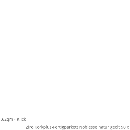
1,62qm - Klick
Ziro Korkplus-Fertigparkett Noblesse natur geölt 90 x