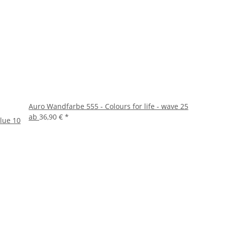
Auro Wandfarbe 555 - Colours for life - wave 25
ab
36,90 €
*
blue 10