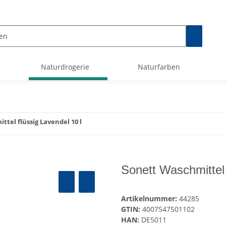
Naturdrogerie
Naturfarben
tel flüssig Lavendel 10 l
Sonett Waschmittel 
Artikelnummer:
44285
GTIN:
4007547501102
HAN:
DE5011