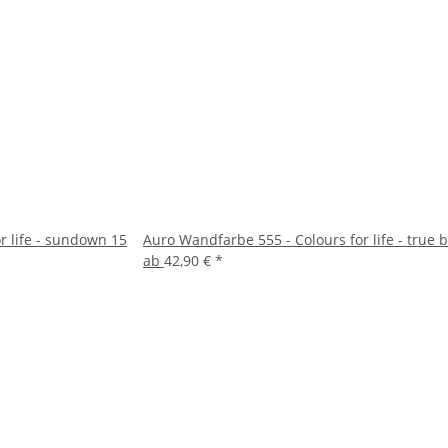
r life - sundown 15
Auro Wandfarbe 555 - Colours for life - true 
ab
42,90 €
*