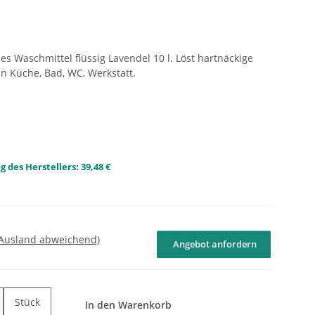
s Waschmittel flüssig Lavendel 10 l. Löst hartnäckige
n Küche, Bad, WC, Werkstatt.
 des Herstellers
:
39,48 €
 Ausland abweichend)
Angebot anfordern
Stück
In den Warenkorb