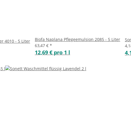
Biofa Naplana Pflegeemulsion 2085 - 5 Liter
Son
r 4010 - 5 Liter
63,47 €
*
4,
12,69 € pro 1 l
4,