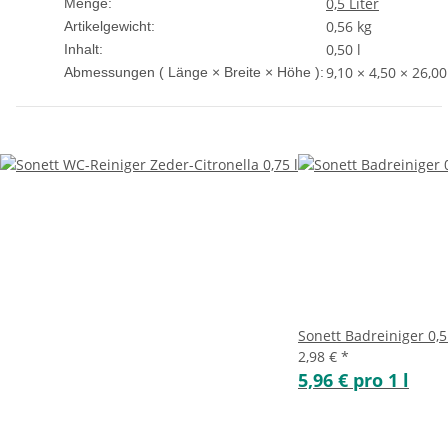
0,5 Liter
Menge:
0,56
kg
Artikelgewicht:
0,50 l
Inhalt:
9,10 × 4,50 × 26,0
Abmessungen ( Länge × Breite × Höhe ):
Sonett Badreiniger 0,5
2,98 €
*
5,96 € pro 1 l