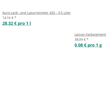
Auro Lack- und Lasurreiniger 435 - 0,5 Liter
14,16 €
*
28,32 € pro 1 l
Leinos Farbpigment 
38,09 €
*
0,08 € pro 1 g