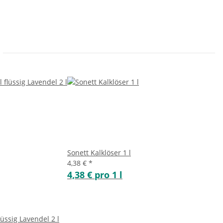
Sonett Kalklöser 1 l
4,38 €
*
4,38 € pro 1 l
üssig Lavendel 2 l