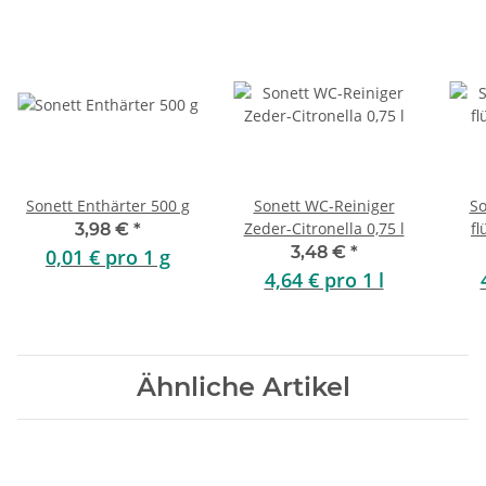
Sonett Enthärter 500 g
Sonett WC-Reiniger
So
Zeder-Citronella 0,75 l
fl
3,98 €
*
3,48 €
*
0,01 € pro 1 g
4,64 € pro 1 l
Ähnliche Artikel