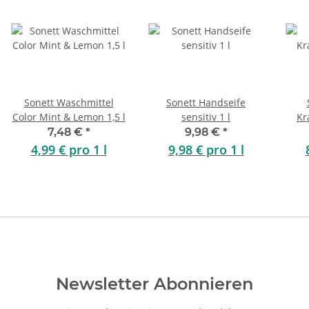
Sonett Waschmittel
Sonett Handseife
Color Mint & Lemon 1,5 l
sensitiv 1 l
Kr
7,48 €
*
9,98 €
*
4,99 € pro 1 l
9,98 € pro 1 l
Newsletter Abonnieren