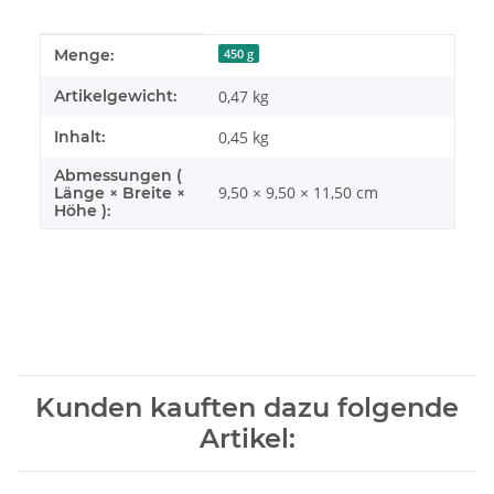
Produkteigenschaft
Wert
Menge:
450 g
Artikelgewicht:
0,47
kg
Inhalt:
0,45 kg
Abmessungen (
9,50 × 9,50 × 11,50 cm
Länge × Breite ×
Höhe ):
Kunden kauften dazu folgende
Artikel: