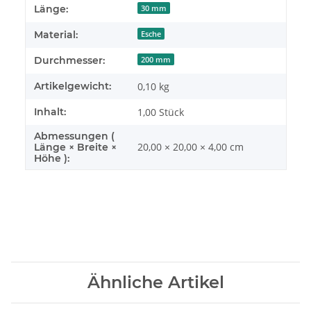
Produkteigenschaft
Wert
Länge:
30 mm
Material:
Esche
Durchmesser:
200 mm
Artikelgewicht:
0,10
kg
Inhalt:
1,00 Stück
Abmessungen (
20,00 × 20,00 × 4,00 cm
Länge × Breite ×
Höhe ):
Ähnliche Artikel