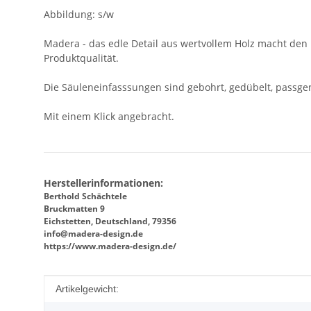
Abbildung: s/w
Madera - das edle Detail aus wertvollem Holz macht de
Produktqualität.
Die Säuleneinfasssungen sind gebohrt, gedübelt, passgen
Mit einem Klick angebracht.
Herstellerinformationen:
Berthold Schächtele
Bruckmatten 9
Eichstetten, Deutschland, 79356
info@madera-design.de
https://www.madera-design.de/
Produkteigenschaft
Wert
Artikelgewicht: