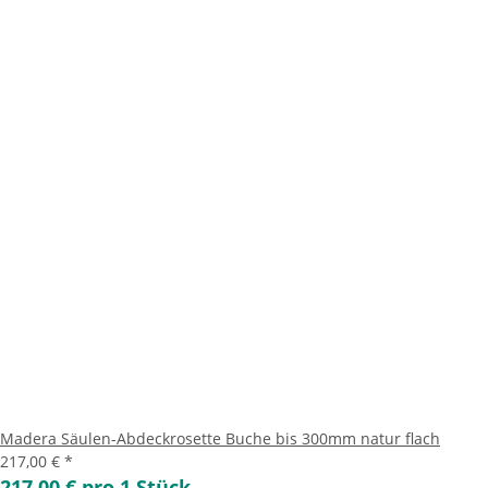
Madera Säulen-Abdeckrosette Buche bis 300mm natur flach
217,00 €
*
217,00 € pro 1 Stück