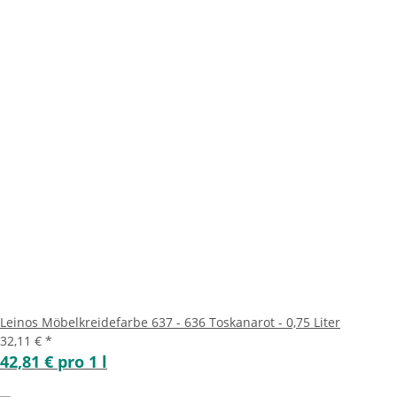
Leinos Möbelkreidefarbe 637 - 636 Toskanarot - 0,75 Liter
32,11 €
*
42,81 € pro 1 l