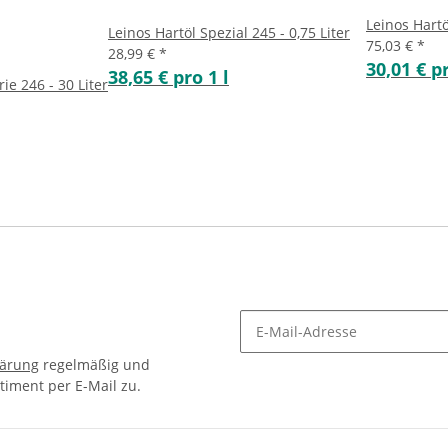
Leinos Hartö
Leinos Hartöl Spezial 245 - 0,75 Liter
75,03 €
*
28,99 €
*
30,01 € pr
38,65 € pro 1 l
ie 246 - 30 Liter
lärung
regelmäßig und
timent per E-Mail zu.