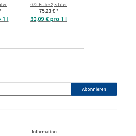
iter
072 Eiche 2,5 Liter
*
75,23 €
*
 1 l
30,09 € pro 1 l
Abonnieren
Information