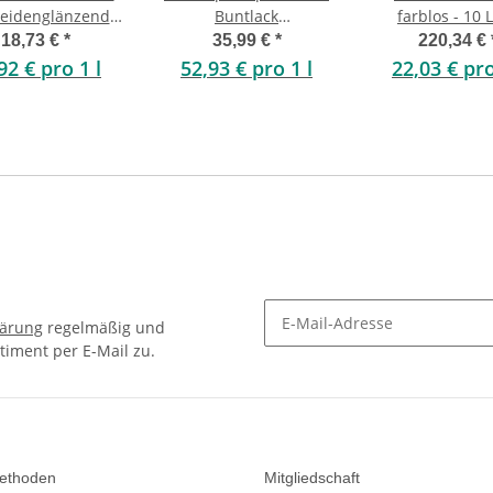
seidenglänzend
Buntlack
farblos - 10 L
0,25 Liter
seidenglänzend
18,73 €
*
35,99 €
*
220,34 €
lavendel 0,68 Liter
92 € pro 1 l
52,93 € pro 1 l
22,03 € pro
lärung
regelmäßig und
timent per E-Mail zu.
Newsletter Abonnieren
ethoden
Mitgliedschaft