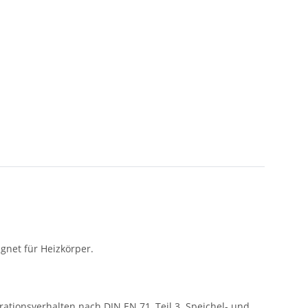
gnet für Heizkörper.
tionsverhalten nach DIN EN 71, Teil 3. Speichel- und