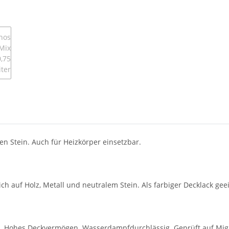
en Stein. Auch für Heizkörper einsetzbar.
 auf Holz, Metall und neutralem Stein. Als farbiger Decklack geei
e. Hohes Deckvermögen. Wasserdampfdurchlässig. Geprüft auf Migra