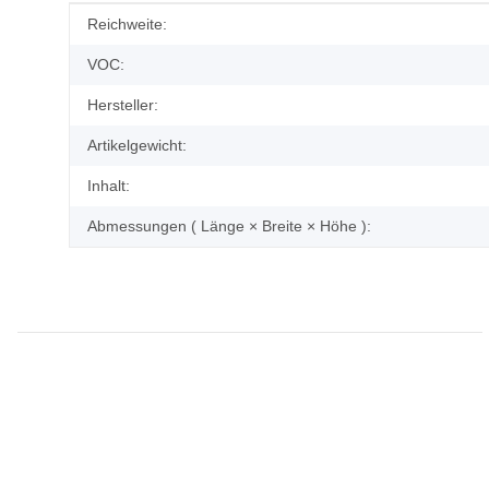
Produkteigenschaft
Wert
Reichweite:
VOC:
Hersteller:
Artikelgewicht:
Inhalt:
Abmessungen ( Länge × Breite × Höhe ):