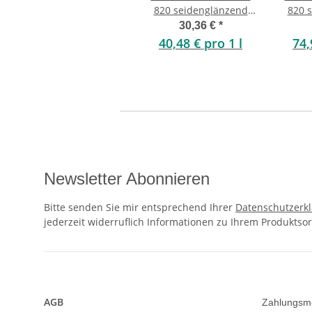
820 seidenglänzend
820 
0,75 Liter
30,36 €
*
40,48 € pro 1 l
74,
Newsletter Abonnieren
Bitte senden Sie mir entsprechend Ihrer
Datenschutzerk
jederzeit widerruflich Informationen zu Ihrem Produktsor
AGB
Zahlungsm