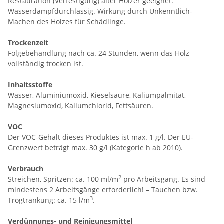
Restauration (Verfestigung) alter Hölzer geeignet.
Wasserdampfdurchlässig. Wirkung durch Unkenntlich-
Machen des Holzes für Schädlinge.
Trockenzeit
Folgebehandlung nach ca. 24 Stunden, wenn das Holz
vollständig trocken ist.
Inhaltsstoffe
Wasser, Aluminiumoxid, Kieselsäure, Kaliumpalmitat,
Magnesiumoxid, Kaliumchlorid, Fettsäuren.
VOC
Der VOC-Gehalt dieses Produktes ist max. 1 g/l. Der EU-
Grenzwert beträgt max. 30 g/l (Kategorie h ab 2010).
Verbrauch
2
Streichen, Spritzen: ca. 100 ml/m
pro Arbeitsgang. Es sind
mindestens 2 Arbeitsgänge erforderlich! – Tauchen bzw.
3
Trogtränkung: ca. 15 l/m
.
Verdünnungs- und Reinigungsmittel