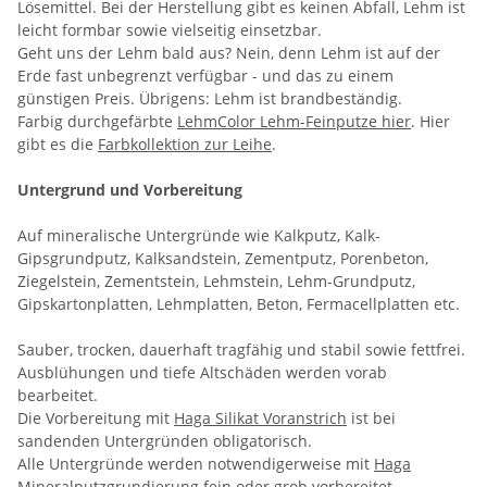
Lösemittel. Bei der Herstellung gibt es keinen Abfall, Lehm ist
leicht formbar sowie vielseitig einsetzbar.
Geht uns der Lehm bald aus? Nein, denn Lehm ist auf der
Erde fast unbegrenzt verfügbar - und das zu einem
günstigen Preis. Übrigens: Lehm ist brandbeständig.
Farbig durchgefärbte
LehmColor Lehm-Feinputze hier
. Hier
gibt es die
Farbkollektion zur Leihe
.
Untergrund und Vorbereitung
Auf mineralische Untergründe wie Kalkputz, Kalk-
Gipsgrundputz, Kalksandstein, Zementputz, Porenbeton,
Ziegelstein, Zementstein, Lehmstein, Lehm-Grundputz,
Gipskartonplatten, Lehmplatten, Beton, Fermacellplatten etc.
Sauber, trocken, dauerhaft tragfähig und stabil sowie fettfrei.
Ausblühungen und tiefe Altschäden werden vorab
bearbeitet.
Die Vorbereitung mit
Haga Silikat Voranstrich
ist bei
sandenden Untergründen obligatorisch.
Alle Untergründe werden notwendigerweise mit
Haga
Mineralputzgrundierung
fein oder grob vorbereitet.