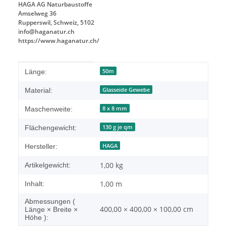
HAGA AG Naturbaustoffe
Amselweg 36
Rupperswil, Schweiz, 5102
info@haganatur.ch
https://www.haganatur.ch/
Produkteigenschaft
Wert
50m
Länge:
Glasseide Gewebe
Material:
8 x 8 mm
Maschenweite:
130 g je qm
Flächengewicht:
HAGA
Hersteller:
1,00
kg
Artikelgewicht:
1,00 m
Inhalt:
Abmessungen (
400,00 × 400,00 × 100,00 cm
Länge × Breite ×
Höhe ):