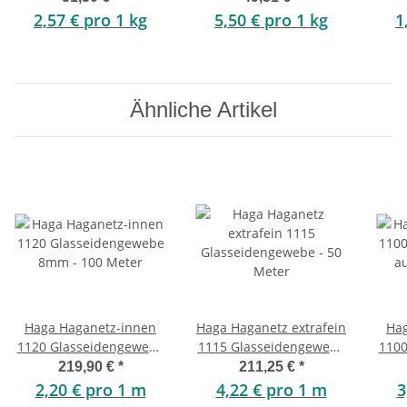
2,57 € pro 1 kg
5,50 € pro 1 kg
1
Ähnliche Artikel
Haga Haganetz-innen
Haga Haganetz extrafein
Hag
1120 Glasseidengewebe
1115 Glasseidengewebe
1100
8mm - 100 Meter
- 50 Meter
a
219,90 €
*
211,25 €
*
2,20 € pro 1 m
4,22 € pro 1 m
3