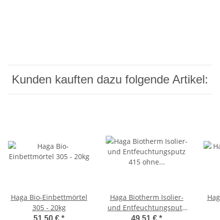
Kunden kauften dazu folgende Artikel:
Haga Bio-Einbettmörtel
Haga Biotherm Isolier-
Haga
305 - 20kg
und Entfeuchtungsputz
415 ohne Kork 9kg
51,50 €
*
49,51 €
*