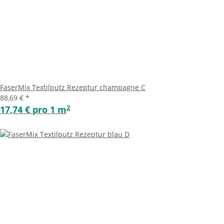
FaserMix Textilputz Rezeptur champagne C
88,69 €
*
2
17,74 € pro 1 m