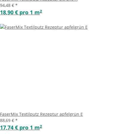
94,48 €
*
2
18,90 € pro 1 m
FaserMix Textilputz Rezeptur apfelgrün E
88,69 €
*
2
17,74 € pro 1 m