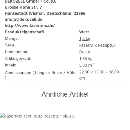
DEKOZELL GmbH + Co. KG
Grosse Hohe Str. 7
Hansestadt Wismar, Deutschland, 23966
info(at)dekozell.de
http://www.fasermix.de/
Produkteigenschaft
Wert
1,4 kg
Menge:
FaserMix Rezeptur
Serie:
Dekor
Komponente:
1,56
kg
Artikelgewicht:
2
5,00 m
Inhalt:
22,00 × 15,00 × 38,00
Abmessungen ( Länge × Breite × Höhe
):
cm
Ähnliche Artikel