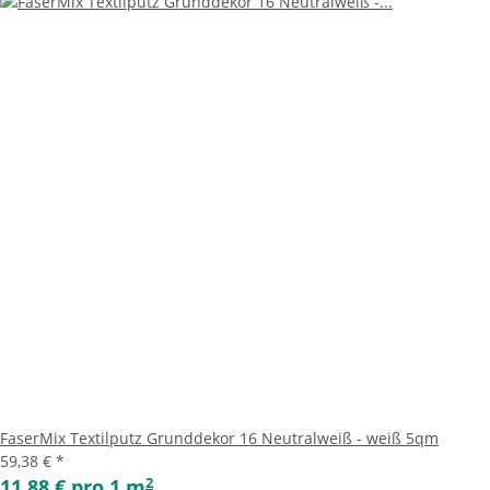
FaserMix Textilputz Grunddekor 16 Neutralweiß - weiß 5qm
59,38 €
*
2
11,88 € pro 1 m