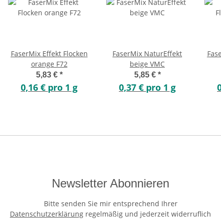
FaserMix Effekt Flocken
FaserMix NaturEffekt
Fase
orange F72
beige VMC
5,83 €
*
5,85 €
*
0,16 € pro 1 g
0,37 € pro 1 g
Newsletter Abonnieren
Bitte senden Sie mir entsprechend Ihrer
Datenschutzerklärung
regelmäßig und jederzeit widerruflich