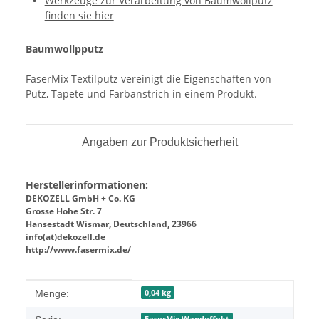
Werkzeuge zur Verarbeitung von Baumwollputz
finden sie hier
Baumwollpputz
FaserMix Textilputz vereinigt die Eigenschaften von
Putz, Tapete und Farbanstrich in einem Produkt.
Angaben zur Produktsicherheit
Herstellerinformationen:
DEKOZELL GmbH + Co. KG
Grosse Hohe Str. 7
Hansestadt Wismar, Deutschland, 23966
info(at)dekozell.de
http://www.fasermix.de/
Produkteigenschaft
Wert
0,04 kg
Menge:
FaserMix Wandeffekt