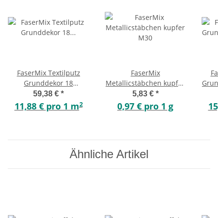
FaserMix Textilputz
FaserMix
Fa
Grunddekor 18
Metallicstäbchen kupfer
Grun
Schneeweiß-reinweiß
M30
59,38 €
*
5,83 €
*
grob 5qm
2
11,88 € pro 1 m
0,97 € pro 1 g
15
Ähnliche Artikel