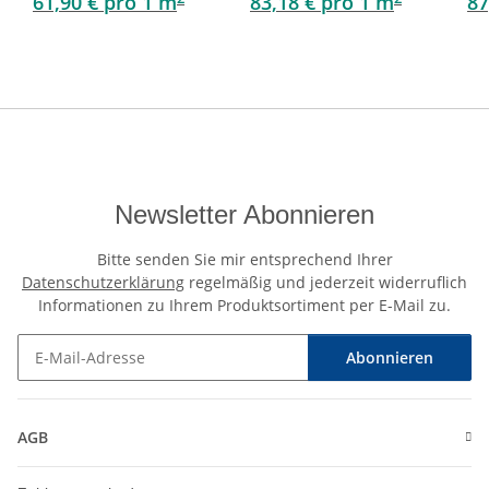
61,90 € pro 1 m
83,18 € pro 1 m
87
3,19 qm
geölt - 3,19 qm
Newsletter Abonnieren
Bitte senden Sie mir entsprechend Ihrer
Datenschutzerklärung
regelmäßig und jederzeit widerruflich
Informationen zu Ihrem Produktsortiment per E-Mail zu.
Abonnieren
Newsletter Abonnieren
AGB