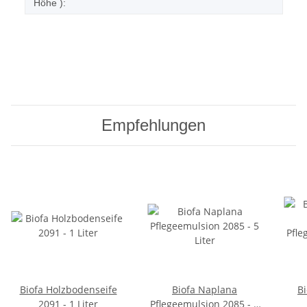
Höhe ):
Empfehlungen
Biofa Holzbodenseife
Biofa Naplana
B
2091 - 1 Liter
Pflegeemulsion 2085 - 5