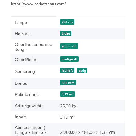
https://www.parketthaus.com/
Produkteigenschaft
Wert
220 cm
Länge:
Eiche
Holzart:
Oberflächenbearbe
gebürstet
itung:
weißgeölt
Oberfläche:
lebhaft
astig
Sortierung:
181 mm
Breite:
3,19 m²
Paketeinheit:
25,00
kg
Artikelgewicht:
2
3,19 m
Inhalt:
Abmessungen (
2.200,00 × 181,00 × 1,32 cm
Länge × Breite ×