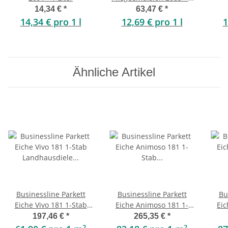
Liter
Pfle
14,34 €
*
63,47 €
*
14,34 € pro 1 l
12,69 € pro 1 l
1
Ähnliche Artikel
Businessline Parkett
Businessline Parkett
Bu
Eiche Vivo 181 1-Stab
Eiche Animoso 181 1-
Eic
Landhausdiele astig,
Stab Landhausdiele
St
197,46 €
*
265,35 €
*
gebürstet weiß geölt -
lebhaft, gebürstet natur
leb
2
2