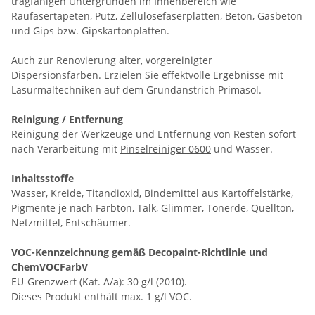
tragfähigen Untergründen im Innenbereich wie
Raufasertapeten, Putz, Zellulosefaserplatten, Beton, Gasbeton
und Gips bzw. Gipskartonplatten.
Auch zur Renovierung alter, vorgereinigter
Dispersionsfarben. Erzielen Sie effektvolle Ergebnisse mit
Lasurmaltechniken auf dem Grundanstrich Primasol.
Reinigung / Entfernung
Reinigung der Werkzeuge und Entfernung von Resten sofort
nach Verarbeitung mit
Pinselreiniger 0600
und Wasser.
Inhaltsstoffe
Wasser, Kreide, Titandioxid, Bindemittel aus Kartoffelstärke,
Pigmente je nach Farbton, Talk, Glimmer, Tonerde, Quellton,
Netzmittel, Entschäumer.
VOC-Kennzeichnung gemäß Decopaint-Richtlinie und
ChemVOCFarbV
EU-Grenzwert (Kat. A/a): 30 g/l (2010).
Dieses Produkt enthält max. 1 g/l VOC.