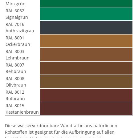
Minzgrün
RAL 6032
Signalgrün
RAL 7016
Anthrazitgrau
RAL 8001
Ockerbraun
RAL 8003
Lehmbraun
RAL 8007
Rehbraun
RAL 8008
Olivbraun
RAL 8012
Rotbraun
RAL 8015
Kastanienbraun
Diese wasserverdünnbare Wandfarbe aus natürlichen
Rohstoffen ist geeignet für die Aufbringung auf allen