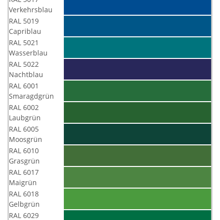
Verkehrsblau
RAL 5019
Capriblau
RAL 5021
Wasserblau
RAL 5022
Nachtblau
RAL 6001
Smaragdgrün
RAL 6002
Laubgrün
RAL 6005
Moosgrün
RAL 6010
Grasgrün
RAL 6017
Maigrün
RAL 6018
Gelbgrün
RAL 6029