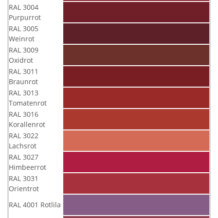
RAL 3004
Purpurrot
RAL 3005
Weinrot
RAL 3009
Oxidrot
RAL 3011
Braunrot
RAL 3013
Tomatenrot
RAL 3016
Korallenrot
RAL 3022
Lachsrot
RAL 3027
Himbeerrot
RAL 3031
Orientrot
RAL 4001 Rotlila