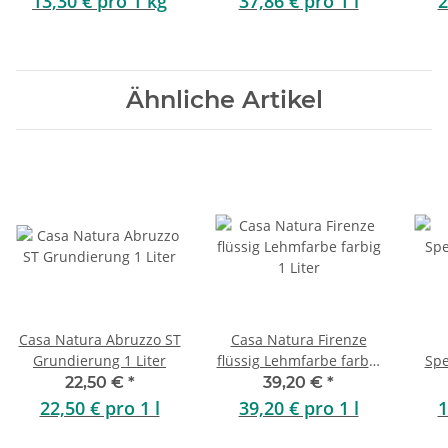
13,30 € pro 1 kg
37,86 € pro 1 l
2
Ähnliche Artikel
Casa Natura Abruzzo ST
Casa Natura Firenze
Grundierung 1 Liter
flüssig Lehmfarbe farbig
Spe
1 Liter
22,50 €
*
39,20 €
*
22,50 € pro 1 l
39,20 € pro 1 l
1