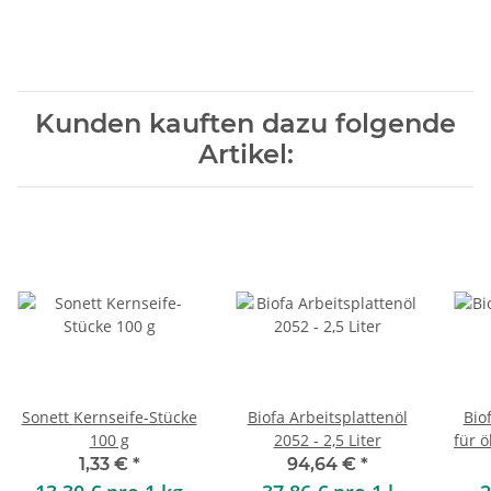
Kunden kauften dazu folgende
Artikel:
Sonett Kernseife-Stücke
Biofa Arbeitsplattenöl
Bio
100 g
2052 - 2,5 Liter
für ö
1,33 €
*
94,64 €
*