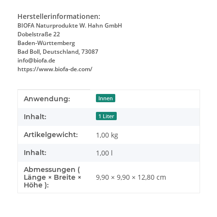
Herstellerinformationen:
BIOFA Naturprodukte W. Hahn GmbH
Dobelstraße 22
Baden-Württemberg
Bad Boll, Deutschland, 73087
info@biofa.de
https://www.biofa-de.com/
Produkteigenschaft
Wert
Anwendung:
Innen
Inhalt:
1 Liter
Artikelgewicht:
1,00
kg
Inhalt:
1,00 l
Abmessungen (
9,90 × 9,90 × 12,80 cm
Länge × Breite ×
Höhe ):