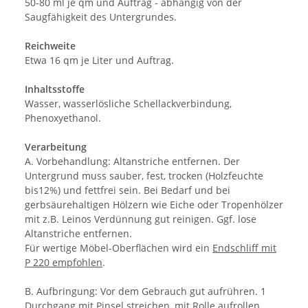
50-80 ml je qm und Auftrag - abhängig von der
Saugfähigkeit des Untergrundes.
Reichweite
Etwa 16 qm je Liter und Auftrag.
Inhaltsstoffe
Wasser, wasserlösliche Schellackverbindung,
Phenoxyethanol.
Verarbeitung
A. Vorbehandlung: Altanstriche entfernen. Der
Untergrund muss sauber, fest, trocken (Holzfeuchte
bis12%) und fettfrei sein. Bei Bedarf und bei
gerbsäurehaltigen Hölzern wie Eiche oder Tropenhölzer
mit z.B. Leinos Verdünnung gut reinigen. Ggf. lose
Altanstriche entfernen.
Für wertige Möbel-Oberflächen wird ein
Endschliff mit
P 220 empfohlen
.
B. Aufbringung: Vor dem Gebrauch gut aufrühren. 1
Durchgang mit
Pinsel streichen
, mit
Rolle aufrollen